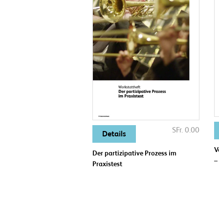
SFr. 0.00
Details
V
Der partizipative Prozess im
–
Praxistest