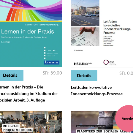
SFr. 39.00
SFr. 0.
Details
Details
ernen in der Praxis – Die
Leitfaden ko-evolutive
raxisausbildung im Studium der
Innenentwicklungs-Prozesse
ozialen Arbeit, 3. Auflage
Angeb