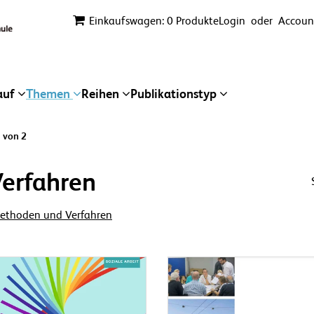
Einkaufswagen: 0 Produkte
Login
oder
Account
auf
Themen
Reihen
Publikationstyp
1 von 2
erfahren
 Methoden und Verfahren