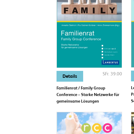
SFr. 39.00
Details
L
Familienrat / Family Group
P
Conference – Starke Netzwerke für
S
gemeinsame Lösungen