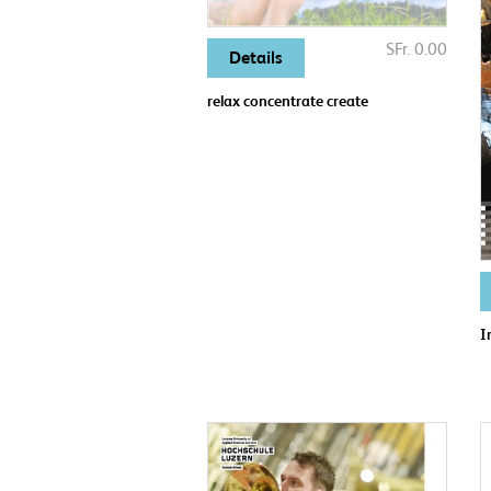
SFr. 0.00
Details
relax concentrate create
I